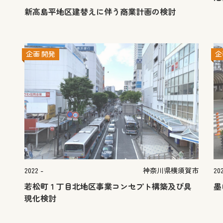
新高島平地区建替えに伴う商業計画の検討
企画
開発
企
2022 -
神奈川県横須賀市
202
若松町１丁目北地区事業コンセプト構築及び具
墨
現化検討