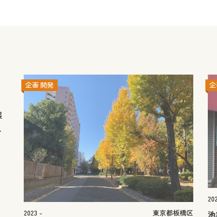
企画
開発
企
展
ト
20
2023 -
東京都板橋区
池