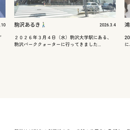
駒沢あるき
鴻
.10
2026.3.4
プ
２０２６年３月４日（水）駒沢大学駅にある、
2
駒沢パーククォーターに行ってきました…
に